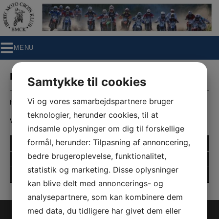
Hop
til
indholdet
MENU
Billeder og videoer:
Samtykke til cookies
Vi og vores samarbejdspartnere bruger
Her kan du se billedgallerier fra forskellige aktiviteter i klubben.
teknologier, herunder cookies, til at
Vælg en fane i venstremenuen.
indsamle oplysninger om dig til forskellige
formål, herunder: Tilpasning af annoncering,
BMCK billedgalleri
bedre brugeroplevelse, funktionalitet,
Photophobia Galleri
statistik og marketing. Disse oplysninger
Nicky Vølund (Hjelm Kamera)
kan blive delt med annoncerings- og
analysepartnere, som kan kombinere dem
med data, du tidligere har givet dem eller