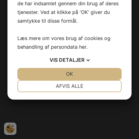
de har indsamlet gennem din brug af deres
Broby Moto Cross Klub
Assensvej 3
tjenester. Ved at klikke på 'OK' giver du
5672 Broby
samtykke til disse formål.
Mail:
ejnar@bmck.dk
Designet af
Standout
Læs mere om vores brug af cookies og
behandling af persondata
her
.
VIS
DETALJER
JA
NEJ
OK
JA
NEJ
NØDVENDIGE
PRÆFERENCER
AFVIS ALLE
JA
NEJ
JA
NEJ
MARKETING
STATISTIK