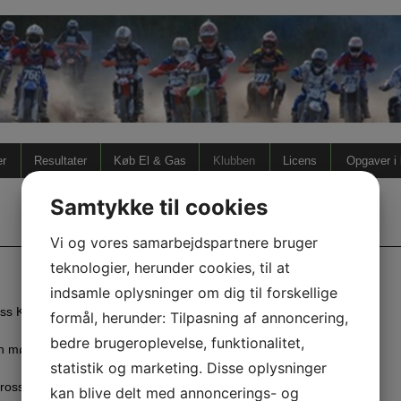
er
Resultater
Køb El & Gas
Klubben
Licens
Opgaver i
Samtykke til cookies
Vi og vores samarbejdspartnere bruger
teknologier, herunder cookies, til at
indsamle oplysninger om dig til forskellige
ss Klub.
formål, herunder: Tilpasning af annoncering,
bedre brugeroplevelse, funktionalitet,
n mødes og har det rart…
statistik og marketing. Disse oplysninger
oss klubben fyldt med klubånd, hygge og fællesskab!
kan blive delt med annoncerings- og