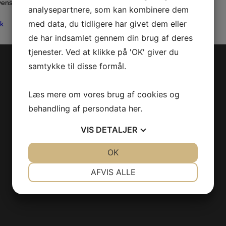
venstremenuen for mere information.
analysepartnere, som kan kombinere dem
med data, du tidligere har givet dem eller
ok
de har indsamlet gennem din brug af deres
tjenester. Ved at klikke på 'OK' giver du
samtykke til disse formål.
Læs mere om vores brug af cookies og
behandling af persondata
her
.
VIS
DETALJER
JA
NEJ
OK
JA
NEJ
NØDVENDIGE
PRÆFERENCER
AFVIS ALLE
JA
NEJ
JA
NEJ
MARKETING
STATISTIK