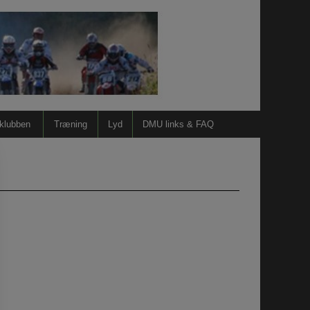
 klubben
Træning
Lyd
DMU links & FAQ