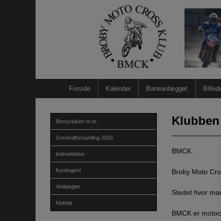
Hop
til
indholdet
Forside
Kalender
Baneanlægget
Billed
Klubben
Bestyrelsen m.m.
Generalforsamling 2026
BMCK.
Indmeldelse
Kontingent
Broby Moto Cro
Vedtægter
Stedet hvor ma
Klubtøj
BMCK er motocr