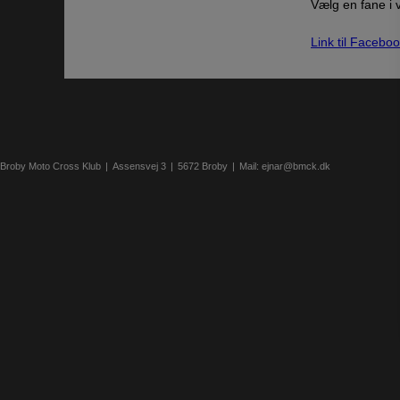
Vælg en fane i 
Link til Facebo
Broby Moto Cross Klub
Assensvej 3
5672 Broby
Mail:
ejnar@bmck.dk