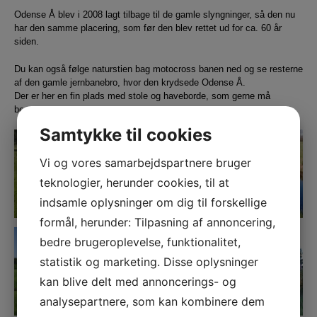
Odense Å blev i 2008 lagt tilbage til de gamle slyngninger, så den nu
har den samme placering, som før den blev rettet ud for ca. 60 år
siden.
Du kan også følge naturstien bag motocross banen ned og se resterne
af den gamle jernbanebro, hvor den krydsede Odense Å.
Der er her en fin plads med stole og haveborde, som gerne må
benyttes.
Samtykke til cookies
Vi og vores samarbejdspartnere bruger
teknologier, herunder cookies, til at
indsamle oplysninger om dig til forskellige
formål, herunder: Tilpasning af annoncering,
bedre brugeroplevelse, funktionalitet,
statistik og marketing. Disse oplysninger
kan blive delt med annoncerings- og
analysepartnere, som kan kombinere dem