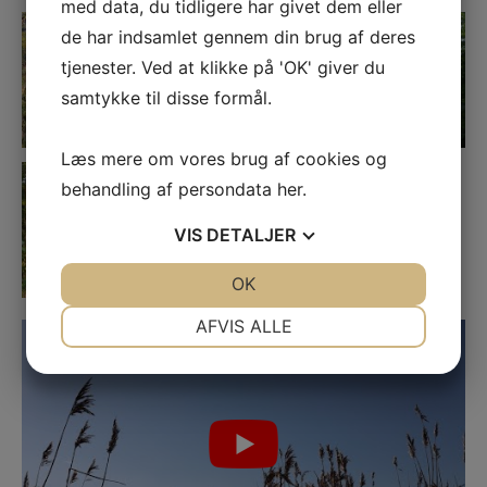
med data, du tidligere har givet dem eller
de har indsamlet gennem din brug af deres
tjenester. Ved at klikke på 'OK' giver du
samtykke til disse formål.
Læs mere om vores brug af cookies og
behandling af persondata
her
.
VIS
DETALJER
JA
NEJ
OK
JA
NEJ
NØDVENDIGE
PRÆFERENCER
AFVIS ALLE
JA
NEJ
JA
NEJ
MARKETING
STATISTIK