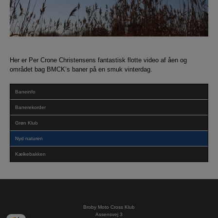
Her er Per Crone Christensens fantastisk flotte video af åen og
området bag BMCK’s baner på en smuk vinterdag.
Baneinfo
Banerekorder
Grøn Klub
Nyd naturen
Kælkebakken
Broby Moto Cross Klub
Assensvej 3