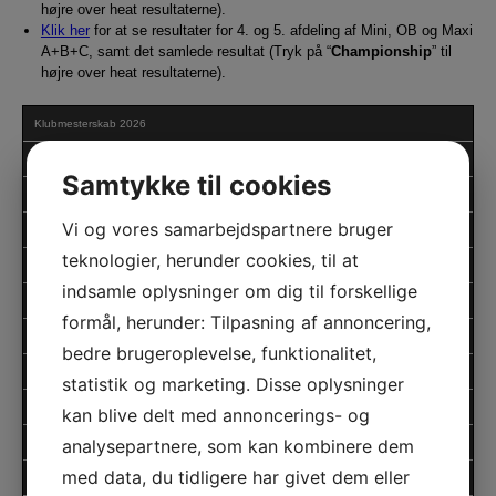
højre over heat resultaterne).
Klik her
for at se resultater for 4. og 5. afdeling af Mini, OB og Maxi
A+B+C, samt det samlede resultat (Tryk på “
Championship
” til
højre over heat resultaterne).
Klubmesterskab 2026
Fyns Cup 2026
Samtykke til cookies
Klubmesterskab 2025
Vi og vores samarbejdspartnere bruger
Fyns Cup 2025
teknologier, herunder cookies, til at
Klubmesterskab 2024
indsamle oplysninger om dig til forskellige
Fyns Cup 2024
formål, herunder: Tilpasning af annoncering,
DM Micro 2. afdeling 2023
bedre brugeroplevelse, funktionalitet,
Klubmesterskab 2023
statistik og marketing. Disse oplysninger
Fyns Cup 2023
kan blive delt med annoncerings- og
analysepartnere, som kan kombinere dem
Klubmesterskab 2022
med data, du tidligere har givet dem eller
Fyns Cup 2022