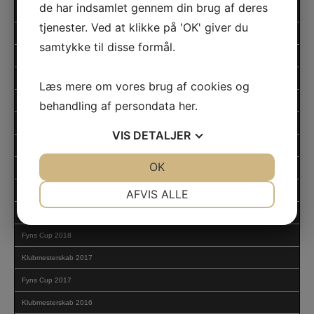
de har indsamlet gennem din brug af deres
Yamaha Kids Cup 2021
tjenester. Ved at klikke på 'OK' giver du
Klubmesterskab 2021
samtykke til disse formål.
Fyns Cup 2021
Klubmesterskab 2020
Læs mere om vores brug af cookies og
Fyns Cup 2020
behandling af persondata
her
.
Yamaha Kids Cup 2019
VIS
DETALJER
Klubmesterskab 2019
JA
NEJ
OK
JA
NEJ
Fyns Cup 2019
NØDVENDIGE
PRÆFERENCER
Yamaha Kids Cup 2018
AFVIS ALLE
Klubmesterskab 2018
JA
NEJ
JA
NEJ
Fyns Cup 2018
MARKETING
STATISTIK
Klubmesterskab 2017
Fyns Cup 2017
Klubmesterskab 2016