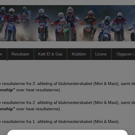
terskab 2024
ltaterne efterhånden som de enkelte afdelinger er afviklet.
er
Resultater
Køb El & Gas
Klubben
Licens
Opgaver i
e reglementet for Klubmesterskabet 2024.
e resultaterne fra 3. afdeling af klubmesterskabet (Mini & Maxi), samt 
onship”
over heat resultaterne).
e resultaterne fra 2. afdeling af klubmesterskabet (Mini & Maxi), samt 
onship”
over heat resultaterne).
e resultaterne fra 1. afdeling af klubmesterskabet (Mini & Maxi).