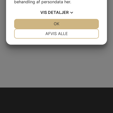
behandling af persondata
her
.
VIS
DETALJER
JA
NEJ
OK
JA
NEJ
NØDVENDIGE
PRÆFERENCER
AFVIS ALLE
JA
NEJ
JA
NEJ
MARKETING
STATISTIK