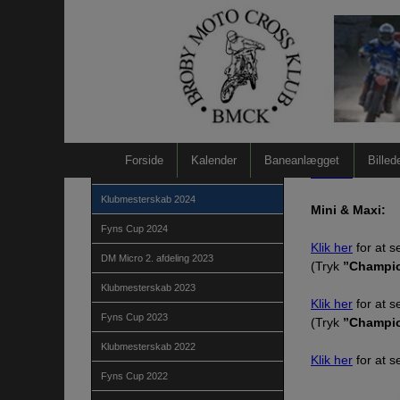
Hop
til
indholdet
Klubmes
Klubmesterskab 2026
Fyns Cup 2026
Her kommer resu
Klubmesterskab 2025
Forside
Kalender
Baneanlægget
Billed
Fyns Cup 2025
Klik her
for at s
Klubmesterskab 2024
Mini & Maxi:
Fyns Cup 2024
Klik her
for at s
DM Micro 2. afdeling 2023
(Tryk
”Champi
Klubmesterskab 2023
Klik her
for at s
Fyns Cup 2023
(Tryk
”Champi
Klubmesterskab 2022
Klik her
for at s
Fyns Cup 2022