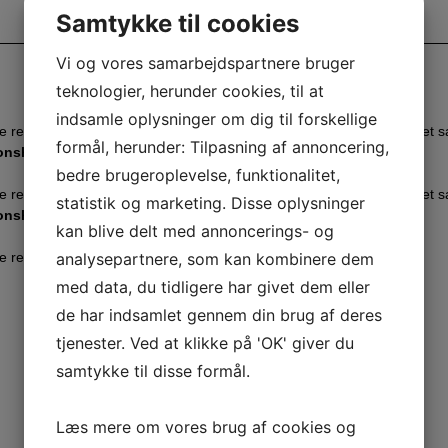
Samtykke til cookies
Vi og vores samarbejdspartnere bruger
teknologier, herunder cookies, til at
indsamle oplysninger om dig til forskellige
se resultater fra 5. + 6. afdeling af klubmesterskabet (Micro), samt det
formål, herunder: Tilpasning af annoncering,
onship”
over heat resultaterne).
bedre brugeroplevelse, funktionalitet,
se resultater fra 3. + 4. afdeling af klubmesterskabet (Micro), samt det
statistik og marketing. Disse oplysninger
onship”
over heat resultaterne).
kan blive delt med annoncerings- og
e resultater fra 1. + 2. afdeling af klubmesterskabet (Micro).
analysepartnere, som kan kombinere dem
med data, du tidligere har givet dem eller
de har indsamlet gennem din brug af deres
tjenester. Ved at klikke på 'OK' giver du
samtykke til disse formål.
Læs mere om vores brug af cookies og