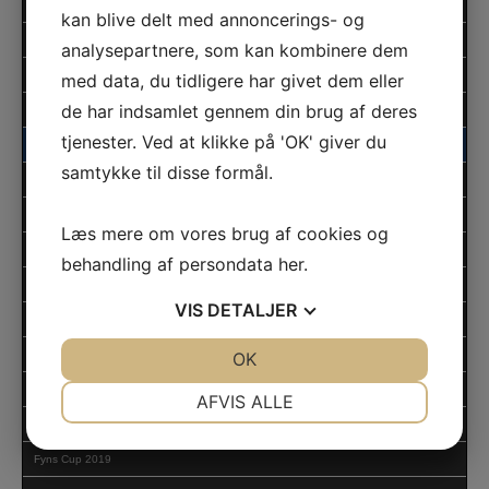
Fyns Cup 2024
kan blive delt med annoncerings- og
DM Micro 2. afdeling 2023
analysepartnere, som kan kombinere dem
Klubmesterskab 2023
med data, du tidligere har givet dem eller
de har indsamlet gennem din brug af deres
Fyns Cup 2023
tjenester. Ved at klikke på 'OK' giver du
Klubmesterskab 2022
samtykke til disse formål.
Fyns Cup 2022
Yamaha Kids Cup 2021
Læs mere om vores brug af cookies og
Klubmesterskab 2021
behandling af persondata
her
.
Fyns Cup 2021
VIS
DETALJER
Klubmesterskab 2020
JA
NEJ
OK
JA
NEJ
Fyns Cup 2020
NØDVENDIGE
PRÆFERENCER
Yamaha Kids Cup 2019
AFVIS ALLE
Klubmesterskab 2019
JA
NEJ
JA
NEJ
Fyns Cup 2019
MARKETING
STATISTIK