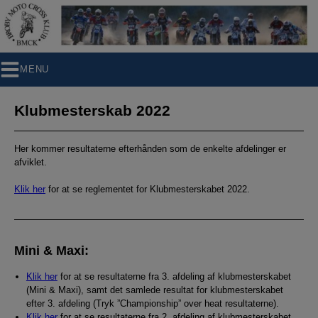
Hop
til
indholdet
MENU
Klubmesterskab 2022
Her kommer resultaterne efterhånden som de enkelte afdelinger er
afviklet.
Klik her
for at se reglementet for Klubmesterskabet 2022.
Mini & Maxi:
Klik her
for at se resultaterne fra 3. afdeling af klubmesterskabet
(Mini & Maxi), samt det samlede resultat for klubmesterskabet
efter 3. afdeling (Tryk ”Championship” over heat resultaterne).
Klik her
for at se resultaterne fra 2. afdeling af klubmesterskabet